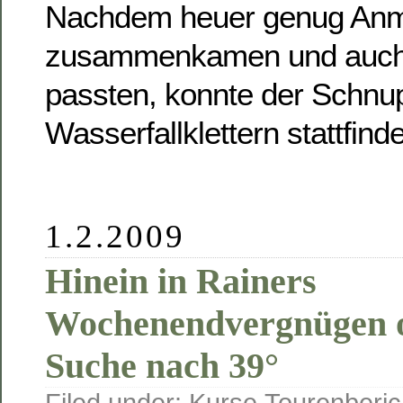
Nachdem heuer genug An
zusammenkamen und auch d
passten, konnte der Schnu
Wasserfallklettern stattfind
1.2.2009
Hinein in Rainers
Wochenendvergnügen o
Suche nach 39°
Filed under:
Kurse
,
Tourenberic